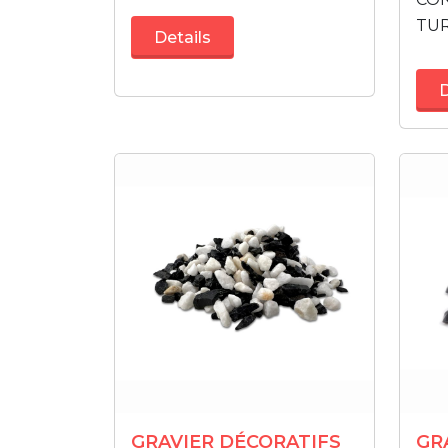
TU
Details
D
GRAVIER DÉCORATIFS
GR