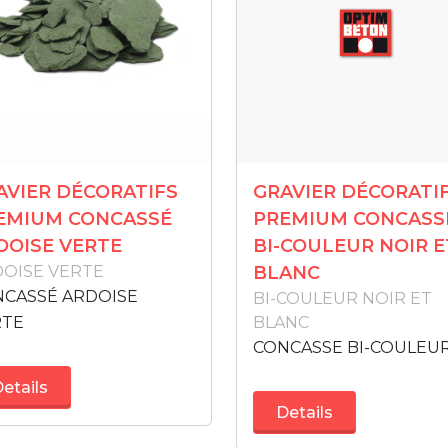
AVIER DÉCORATIFS
GRAVIER DÉCORATI
EMIUM CONCASSÉ
PREMIUM CONCASS
DOISE VERTE
BI-COULEUR NOIR E
OISE VERTE
BLANC
CASSÉ ARDOISE
BI-COULEUR NOIR ET
RTE
BLANC
CONCASSE BI-COULEU
etails
Details