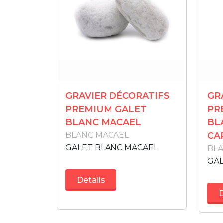
GRAVIER DÉCORATIFS
GR
PREMIUM GALET
PR
BLANC MACAEL
BL
BLANC MACAEL
CA
GALET BLANC MACAEL
BL
GA
Details
D