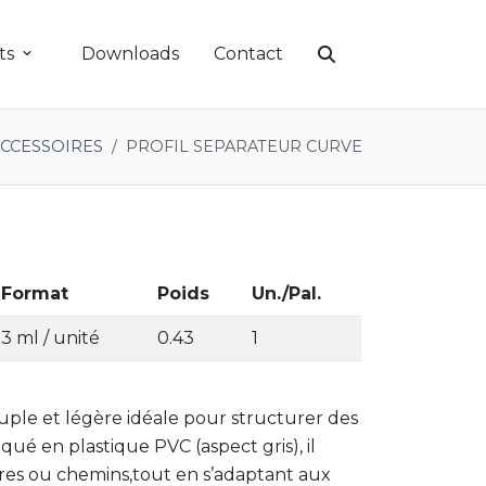
ts
Downloads
Contact
CCESSOIRES
PROFIL SEPARATEUR CURVE
Format
Poids
Un./Pal.
3 ml / unité
0.43
1
e et légère idéale pour structurer des
é en plastique PVC (aspect gris), il
rres ou chemins,tout en s’adaptant aux