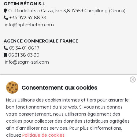
OPTIM BÉTON S.L
Cr. Riudellots a Cassà, km 3,8 17459 Campllong (Girona)
+34 972 47 88 33
info@optimbeton.com
AGENCE COMMERCIALE FRANCE
05 34 01 06 17
06 31 38 03 30
info@scgm-sarl.com
Consentement aux cookies
Nous utilisons des cookies internes et tiers pour assurer le
bon fonctionnement du site web. Si vous nous donnez
votre consentement, nous utiliserons également des
© 2026 Commercialisation de mortiers, bétons, gravier ,
cookies pour collecter des données statistiques agrégées
sable et gravier décoratif | Optim Beton - Tous les droits sont
afin d'améliorer nos services. Pour plus d'informations,
réservés. |
Mentions légales
|
Politique de confidentialité
|
cliquez
Politique de cookies