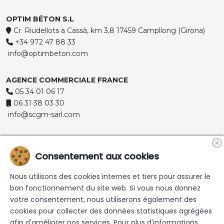
OPTIM BÉTON S.L
Cr. Riudellots a Cassà, km 3,8 17459 Campllong (Girona)
+34 972 47 88 33
info@optimbeton.com
AGENCE COMMERCIALE FRANCE
05 34 01 06 17
06 31 38 03 30
info@scgm-sarl.com
Consentement aux cookies
Nous utilisons des cookies internes et tiers pour assurer le
bon fonctionnement du site web. Si vous nous donnez
votre consentement, nous utiliserons également des
© 2026 Commercialisation de mortiers, bétons, gravier ,
cookies pour collecter des données statistiques agrégées
sable et gravier décoratif | Optim Beton - Tous les droits sont
afin d'améliorer nos services. Pour plus d'informations,