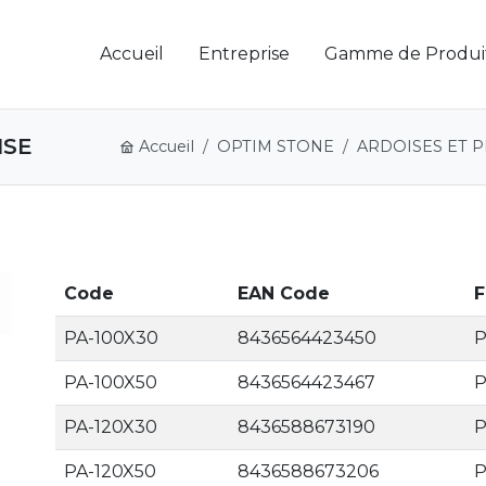
Accueil
Entreprise
Gamme de Produi
ISE
Accueil
OPTIM STONE
ARDOISES ET P
Code
EAN Code
F
PA-100X30
8436564423450
PA-100X50
8436564423467
PA-120X30
8436588673190
PA-120X50
8436588673206