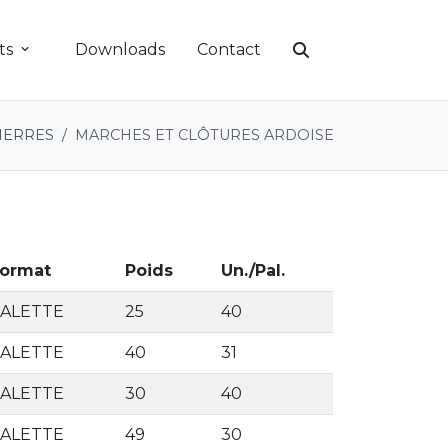
ts
Downloads
Contact
IERRES
MARCHES ET CLÔTURES ARDOISE
ormat
Poids
Un./Pal.
PALETTE
25
40
PALETTE
40
31
PALETTE
30
40
PALETTE
49
30