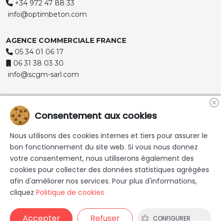
+34 972 47 88 33
info@optimbeton.com
AGENCE COMMERCIALE FRANCE
05 34 01 06 17
06 31 38 03 30
info@scgm-sarl.com
Consentement aux cookies
Nous utilisons des cookies internes et tiers pour assurer le
bon fonctionnement du site web. Si vous nous donnez
votre consentement, nous utiliserons également des
© 2026 Commercialisation de mortiers, bétons, gravier ,
cookies pour collecter des données statistiques agrégées
sable et gravier décoratif | Optim Beton - Tous les droits sont
afin d'améliorer nos services. Pour plus d'informations,
réservés. |
Mentions légales
|
Politique de confidentialité
|
cliquez
Politique de cookies
Politique de cookies
|
Accessibilité
|
Sitemap
|
Design et
programmation Web: Blaupixel.com
Accepter
Refuser
CONFIGURER