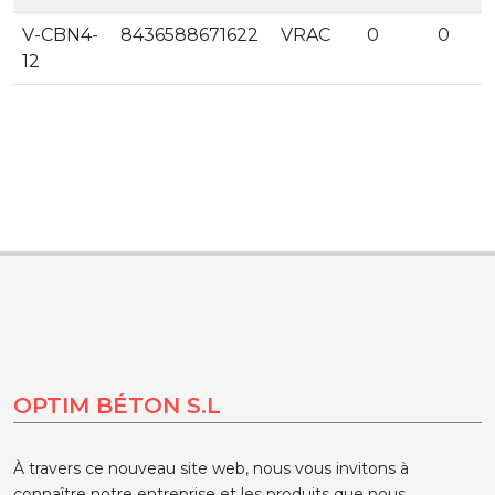
V-CBN4-
8436588671622
VRAC
0
0
12
OPTIM BÉTON S.L
À travers ce nouveau site web, nous vous invitons à
connaître notre entreprise et les produits que nous