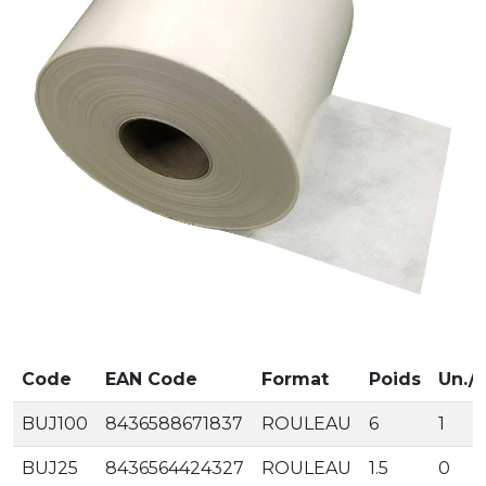
Code
EAN Code
Format
Poids
Un./P
BUJ100
8436588671837
ROULEAU
6
1
BUJ25
8436564424327
ROULEAU
1.5
0